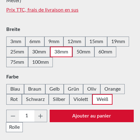
Meter)
Prix TTC, frais de livraison en sus
Sélectionnez
Breite
3mm
6mm
9mm
12mm
15mm
19mm
25mm
30mm
38mm
50mm
60mm
75mm
100mm
Sélectionnez
Farbe
Blau
Braun
Gelb
Grün
Oliv
Orange
Rot
Schwarz
Silber
Violett
Weiß
Quantité de produit : Entrez la quantité sou
Ajouter au panier
Rolle