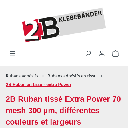
Passer au contenu principal
Le pa
Rubans adhésifs
Rubans adhésifs en tissu
2B Ruban en tissu - extra Power
2B Ruban tissé Extra Power 70
mesh 300 µm, différentes
couleurs et largeurs