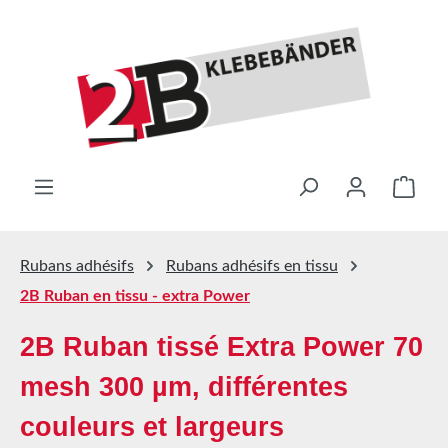
Passer au contenu principal
Le pa
Rubans adhésifs
Rubans adhésifs en tissu
2B Ruban en tissu - extra Power
2B Ruban tissé Extra Power 70
mesh 300 µm, différentes
couleurs et largeurs