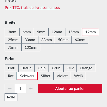
Meter)
Prix TTC, frais de livraison en sus
Sélectionnez
Breite
3mm
6mm
9mm
12mm
15mm
19mm
25mm
30mm
38mm
50mm
60mm
75mm
100mm
Sélectionnez
Farbe
Blau
Braun
Gelb
Grün
Oliv
Orange
Rot
Schwarz
Silber
Violett
Weiß
Quantité de produit : Entrez la quantité sou
Ajouter au panier
Rolle