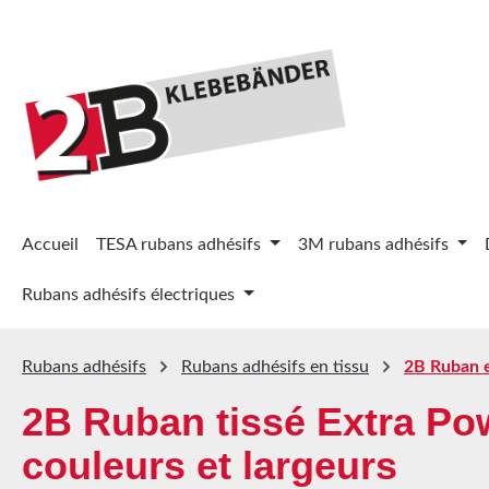
ser au contenu principal
Passer à la recherche
Passer à la navigation principale
Accueil
TESA rubans adhésifs
3M rubans adhésifs
Rubans adhésifs électriques
Rubans adhésifs
Rubans adhésifs en tissu
2B Ruban e
2B Ruban tissé Extra Po
couleurs et largeurs