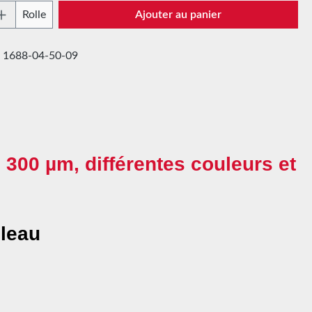
 de produit : Entrez la quantité souhaitée 
Rolle
Ajouter au panier
:
1688-04-50-09
 300 µm, différentes couleurs et
uleau