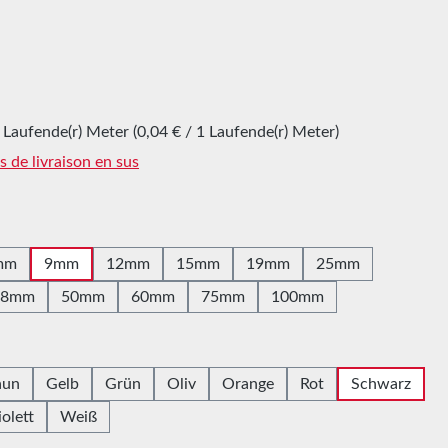
 Laufende(r) Meter
(0,04 € / 1 Laufende(r) Meter)
is de livraison en sus
z
mm
9mm
12mm
15mm
19mm
25mm
38mm
50mm
60mm
75mm
100mm
z
aun
Gelb
Grün
Oliv
Orange
Rot
Schwarz
iolett
Weiß