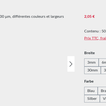
Prix régulier :
2,05 €
Contenu :
50
Prix TTC, fra
Sélectionne
Breite
3mm
6
30mm
Sélectionne
Farbe
Blau
Br
Silber
V