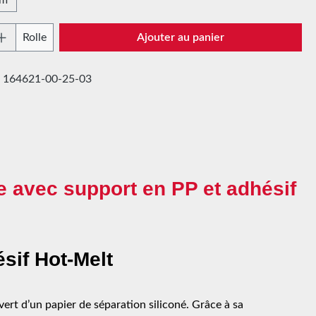
 de produit : Entrez la quantité souhaitée 
Rolle
Ajouter au panier
:
164621-00-25-03
e avec support en PP et adhésif
sif Hot-Melt
rt d’un papier de séparation siliconé. Grâce à sa