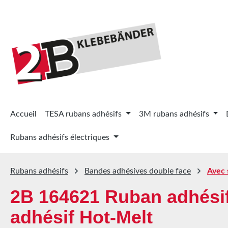
ser au contenu principal
Passer à la recherche
Passer à la navigation principale
Accueil
TESA rubans adhésifs
3M rubans adhésifs
Rubans adhésifs électriques
Rubans adhésifs
Bandes adhésives double face
Avec 
2B 164621 Ruban adhésif
adhésif Hot-Melt