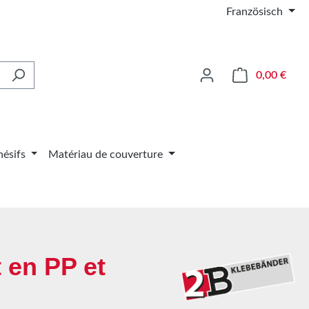
Französisch
Le pa
0,00 €
ésifs
Matériau de couverture
 en PP et