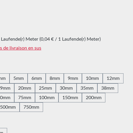
 Laufende(r) Meter
(0,04 € / 1 Laufende(r) Meter)
is de livraison en sus
z
mm
5mm
6mm
8mm
9mm
10mm
12mm
19mm
20mm
25mm
30mm
35mm
38mm
60mm
75mm
100mm
150mm
200mm
500mm
750mm
z
0m