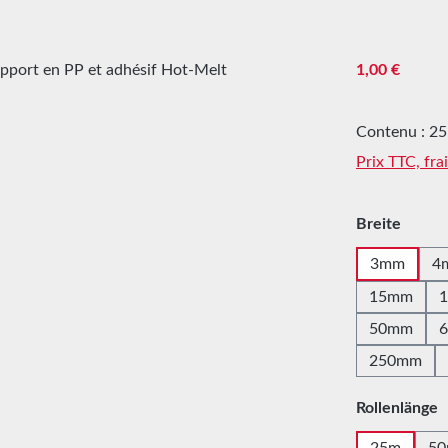
Prix régulier :
1,00 €
Contenu :
25
Prix TTC, fra
Sélectionne
Breite
3mm
4
15mm
50mm
250mm
Sélectionne
Rollenlänge
25m
5