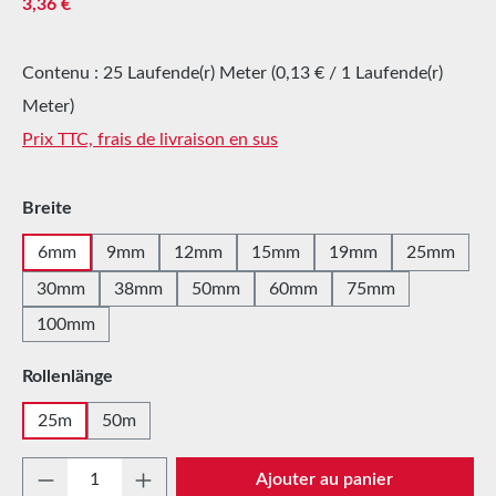
Prix régulier :
3,36 €
Contenu :
25 Laufende(r) Meter
(0,13 € / 1 Laufende(r)
Meter)
Prix TTC, frais de livraison en sus
Sélectionnez
Breite
6mm
9mm
12mm
15mm
19mm
25mm
30mm
38mm
50mm
60mm
75mm
100mm
Sélectionnez
Rollenlänge
25m
50m
Quantité de produit : Entrez la quantité sou
Ajouter au panier