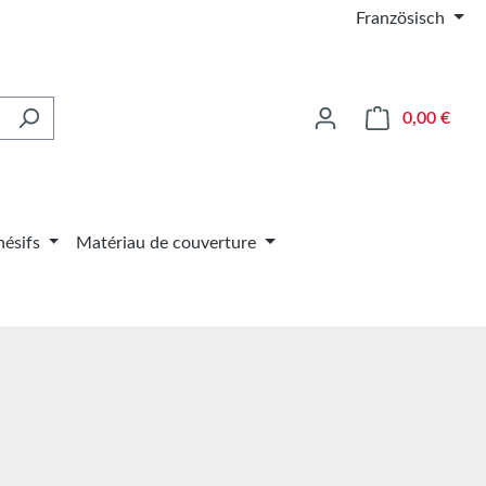
Französisch
Le pa
0,00 €
ésifs
Matériau de couverture