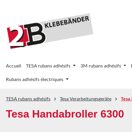
ser au contenu principal
Passer à la recherche
Passer à la navigation principale
Accueil
TESA rubans adhésifs
3M rubans adhésifs
Rubans adhésifs électriques
TESA rubans adhésifs
Tesa Verarbeitungsgeräte
Tesa
Tesa Handabroller 6300