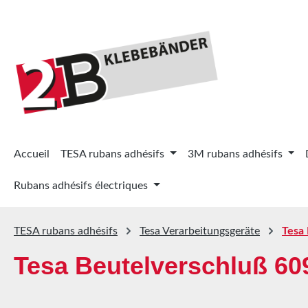
ser au contenu principal
Passer à la recherche
Passer à la navigation principale
Accueil
TESA rubans adhésifs
3M rubans adhésifs
Rubans adhésifs électriques
TESA rubans adhésifs
Tesa Verarbeitungsgeräte
Tesa
Tesa Beutelverschluß 60