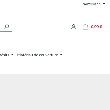
Französisch
Le pa
0,00 €
ésifs
Matériau de couverture