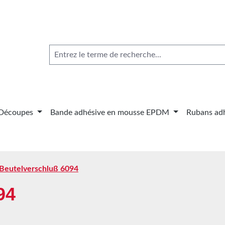
Découpes
Bande adhésive en mousse EPDM
Rubans adh
 Beutelverschluß 6094
94