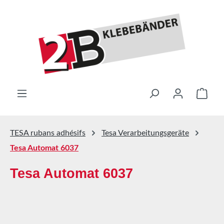
Passer au contenu principal
Le pa
TESA rubans adhésifs
Tesa Verarbeitungsgeräte
Tesa Automat 6037
Tesa Automat 6037