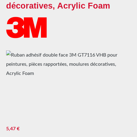
décoratives, Acrylic Foam
Ignorer la galerie d'images
Prix régulier :
5,47 €