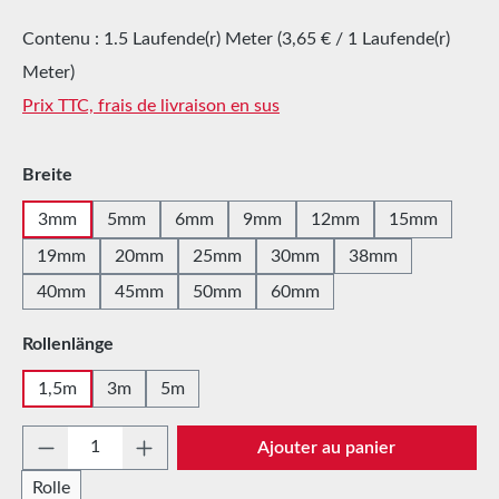
Contenu :
1.5 Laufende(r) Meter
(3,65 € / 1 Laufende(r)
Meter)
Prix TTC, frais de livraison en sus
Sélectionnez
Breite
3mm
5mm
6mm
9mm
12mm
15mm
19mm
20mm
25mm
30mm
38mm
40mm
45mm
50mm
60mm
Sélectionnez
Rollenlänge
1,5m
3m
5m
Quantité de produit : Entrez la quantité sou
Ajouter au panier
Rolle