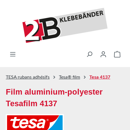
Passer au contenu principal
Le pa
TESA rubans adhésifs
Tesa® film
Tesa 4137
Film aluminium-polyester
Tesafilm 4137