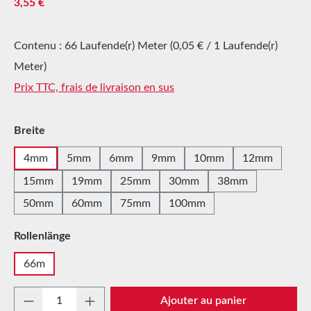
Prix régulier :
3,55 €
Contenu :
66 Laufende(r) Meter
(0,05 € / 1 Laufende(r)
Meter)
Prix TTC, frais de livraison en sus
Sélectionnez
Breite
4mm
5mm
6mm
9mm
10mm
12mm
15mm
19mm
25mm
30mm
38mm
50mm
60mm
75mm
100mm
Sélectionnez
Rollenlänge
66m
Quantité de produit : Entrez la quantité sou
Ajouter au panier