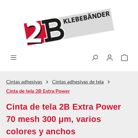
Saltar al contenido principal
El ca
Cintas adhesivas
Cintas adhesivas de tela
Cinta de tela 2B Extra Power
Cinta de tela 2B Extra Power
70 mesh 300 μm, varios
colores y anchos