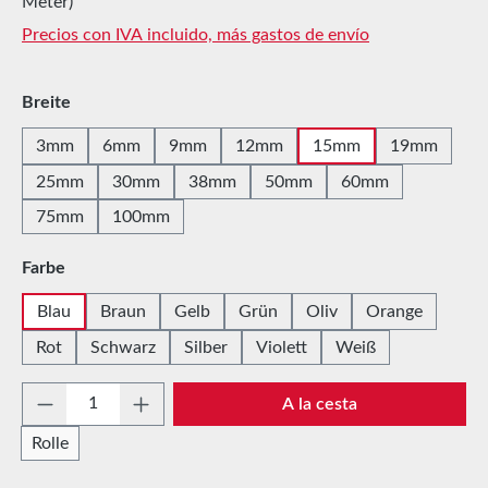
Meter)
Precios con IVA incluido, más gastos de envío
Seleccione
Breite
3mm
6mm
9mm
12mm
15mm
19mm
25mm
30mm
38mm
50mm
60mm
75mm
100mm
Seleccione
Farbe
Blau
Braun
Gelb
Grün
Oliv
Orange
Rot
Schwarz
Silber
Violett
Weiß
Cantidad del producto: introduce la cantida
A la cesta
Rolle