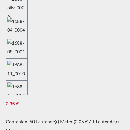
Precio normal:
2,35 €
Contenido:
50 Laufende(r) Meter
(0,05 € / 1 Laufende(r)