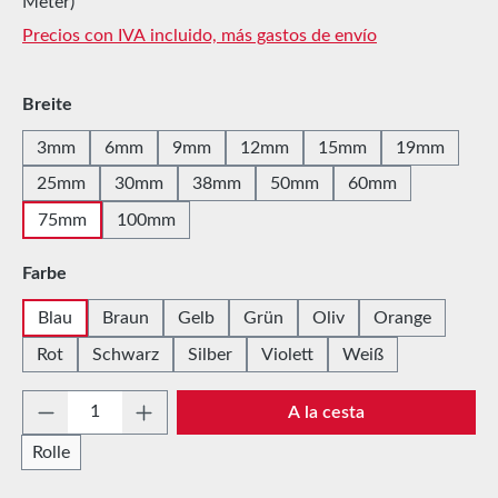
Meter)
Precios con IVA incluido, más gastos de envío
Seleccione
Breite
3mm
6mm
9mm
12mm
15mm
19mm
25mm
30mm
38mm
50mm
60mm
75mm
100mm
Seleccione
Farbe
Blau
Braun
Gelb
Grün
Oliv
Orange
Rot
Schwarz
Silber
Violett
Weiß
Cantidad del producto: introduce la cantida
A la cesta
Rolle