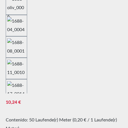
Precio normal:
10,24 €
Contenido:
50 Laufende(r) Meter
(0,20 € / 1 Laufende(r)