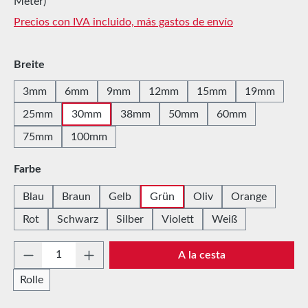
Meter)
Precios con IVA incluido, más gastos de envío
Seleccione
Breite
3mm
6mm
9mm
12mm
15mm
19mm
25mm
30mm
38mm
50mm
60mm
75mm
100mm
Seleccione
Farbe
Blau
Braun
Gelb
Grün
Oliv
Orange
Rot
Schwarz
Silber
Violett
Weiß
Cantidad del producto: introduce la cantida
A la cesta
Rolle