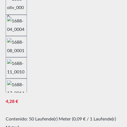
Precio normal:
4,28 €
Contenido:
50 Laufende(r) Meter
(0,09 € / 1 Laufende(r)