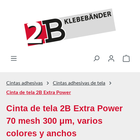
Saltar al contenido principal
El ca
Cintas adhesivas
Cintas adhesivas de tela
Cinta de tela 2B Extra Power
Cinta de tela 2B Extra Power
70 mesh 300 μm, varios
colores y anchos