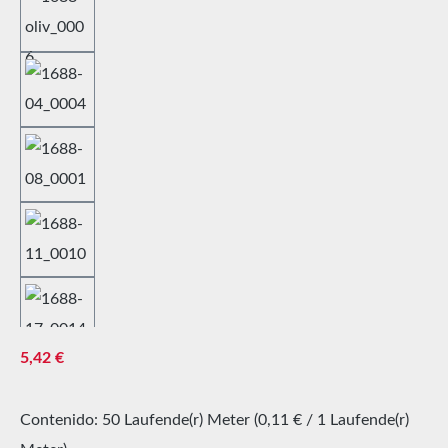
Precio normal:
5,42 €
Contenido:
50 Laufende(r) Meter
(0,11 € / 1 Laufende(r)