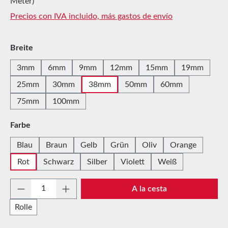
Meter)
Precios con IVA incluido, más gastos de envío
Seleccione
Breite
3mm
6mm
9mm
12mm
15mm
19mm
25mm
30mm
38mm
50mm
60mm
75mm
100mm
Seleccione
Farbe
Blau
Braun
Gelb
Grün
Oliv
Orange
Rot
Schwarz
Silber
Violett
Weiß
Cantidad del producto: introduce la cantida
A la cesta
Rolle