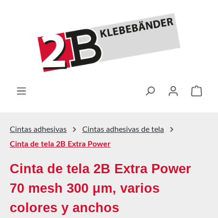
Saltar al contenido principal
El ca
Cintas adhesivas
Cintas adhesivas de tela
Cinta de tela 2B Extra Power
Cinta de tela 2B Extra Power
70 mesh 300 μm, varios
colores y anchos