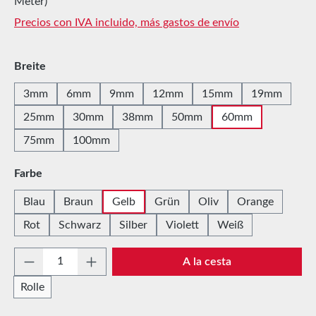
Meter)
Precios con IVA incluido, más gastos de envío
Seleccione
Breite
3mm
6mm
9mm
12mm
15mm
19mm
25mm
30mm
38mm
50mm
60mm
75mm
100mm
Seleccione
Farbe
Blau
Braun
Gelb
Grün
Oliv
Orange
Rot
Schwarz
Silber
Violett
Weiß
Cantidad del producto: introduce la cantida
A la cesta
Rolle