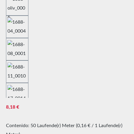
Precio normal:
8,18 €
Contenido:
50 Laufende(r) Meter
(0,16 € / 1 Laufende(r)