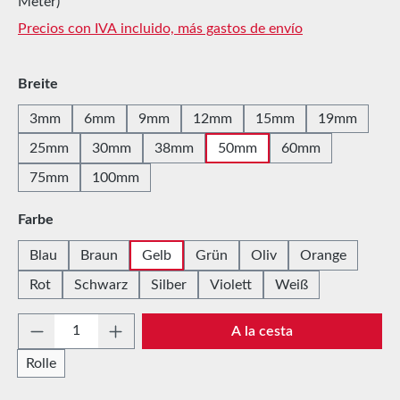
Meter)
Precios con IVA incluido, más gastos de envío
Seleccione
Breite
3mm
6mm
9mm
12mm
15mm
19mm
25mm
30mm
38mm
50mm
60mm
75mm
100mm
Seleccione
Farbe
Blau
Braun
Gelb
Grün
Oliv
Orange
Rot
Schwarz
Silber
Violett
Weiß
Cantidad del producto: introduce la cantida
A la cesta
Rolle