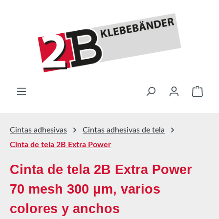
Saltar al contenido principal
El ca
Cintas adhesivas
Cintas adhesivas de tela
Cinta de tela 2B Extra Power
Cinta de tela 2B Extra Power
70 mesh 300 μm, varios
colores y anchos