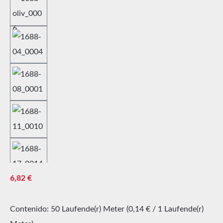
Precio normal:
6,82 €
Contenido:
50 Laufende(r) Meter
(0,14 € / 1 Laufende(r)