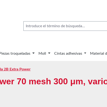
Piezas troqueladas
Moll
Cintas adhesivas
Material 
ela 2B Extra Power
ower 70 mesh 300 μm, vari