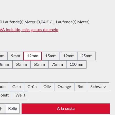
l:
0 Laufende(r) Meter
(0,04 € / 1 Laufende(r) Meter)
IVA incluido, más gastos de envío
mm
9mm
12mm
15mm
19mm
25mm
38mm
50mm
60mm
75mm
100mm
aun
Gelb
Grün
Oliv
Orange
Rot
Schwarz
iolett
Weiß
 del producto: introduce la cantidad desead
Rolle
A la cesta