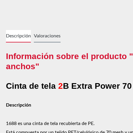
Descripción
Valoraciones
Información sobre el producto 
anchos"
Cinta de tela
2
B Extra Power 70
Descripción
1688 es una cinta de tela recubierta de PE.
Está compuesta por un tejido PET/celulósico de 70 mesh y un