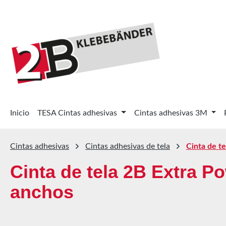
tar al contenido principal
Saltar a la búsqueda
Saltar a la navegación principal
Inicio
TESA Cintas adhesivas
Cintas adhesivas 3M
Cintas adhesivas
Cintas adhesivas de tela
Cinta de t
Cinta de tela 2B Extra P
anchos