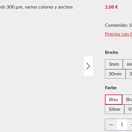
Precio norma
2,08 €
Contenido:
5
Precios con 
Seleccione
Breite
3mm
6
30mm
Seleccione
Farbe
Blau
Br
Silber
V
Cantidad