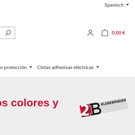
Spanisch
El ca
0,00 €
de protección
Cintas adhesivas eléctricas
os colores y