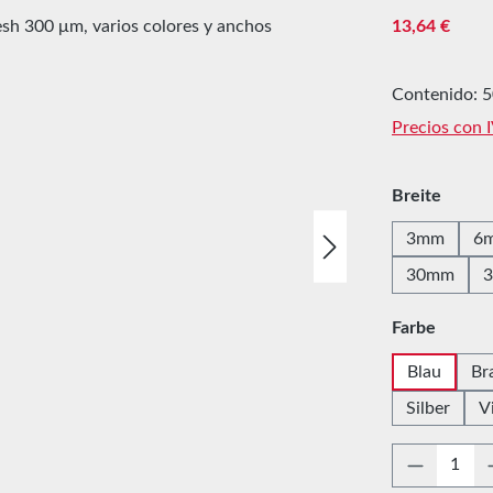
Precio norma
13,64 €
Contenido:
5
Precios con 
Seleccione
Breite
3mm
6
30mm
Seleccione
Farbe
Blau
Br
Silber
V
Cantidad