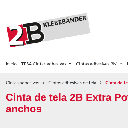
tar al contenido principal
Saltar a la búsqueda
Saltar a la navegación principal
Inicio
TESA Cintas adhesivas
Cintas adhesivas 3M
Cintas adhesivas
Cintas adhesivas de tela
Cinta de t
Cinta de tela 2B Extra P
anchos