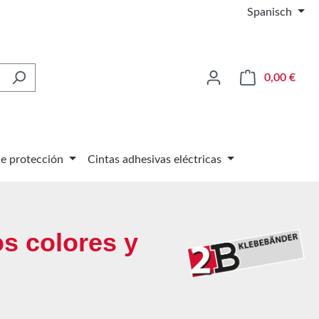
Spanisch
El ca
0,00 €
de protección
Cintas adhesivas eléctricas
os colores y