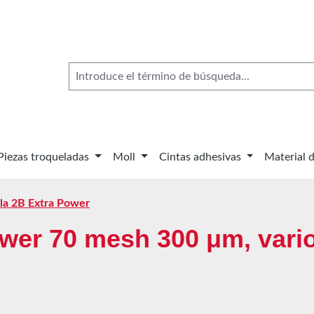
Piezas troqueladas
Moll
Cintas adhesivas
Material 
ela 2B Extra Power
ower 70 mesh 300 μm, vari