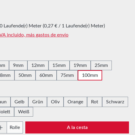
l:
0 Laufende(r) Meter
(0,27 € / 1 Laufende(r) Meter)
IVA incluido, más gastos de envío
mm
9mm
12mm
15mm
19mm
25mm
38mm
50mm
60mm
75mm
100mm
aun
Gelb
Grün
Oliv
Orange
Rot
Schwarz
iolett
Weiß
 del producto: introduce la cantidad desead
Rolle
A la cesta