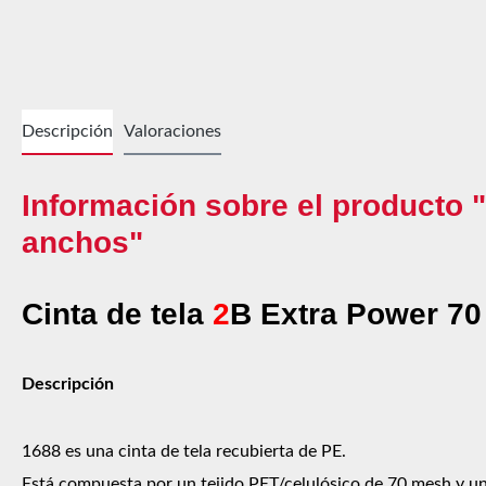
Descripción
Valoraciones
Información sobre el producto 
anchos"
Cinta de tela
2
B Extra Power 70
Descripción
1688 es una cinta de tela recubierta de PE.
Está compuesta por un tejido PET/celulósico de 70 mesh y un