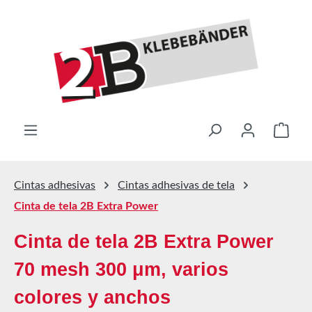
Saltar al contenido principal
El ca
Cintas adhesivas
Cintas adhesivas de tela
Cinta de tela 2B Extra Power
Cinta de tela 2B Extra Power
70 mesh 300 μm, varios
colores y anchos