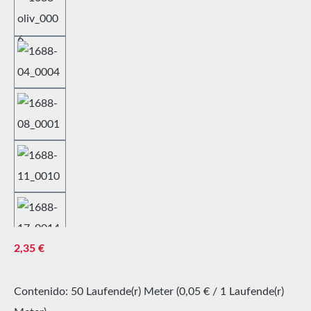
Precio normal:
2,35 €
Contenido:
50 Laufende(r) Meter
(0,05 € / 1 Laufende(r)