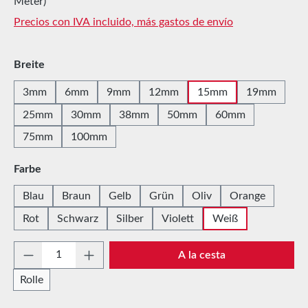
Meter)
Precios con IVA incluido, más gastos de envío
Seleccione
Breite
3mm
6mm
9mm
12mm
15mm
19mm
25mm
30mm
38mm
50mm
60mm
75mm
100mm
Seleccione
Farbe
Blau
Braun
Gelb
Grün
Oliv
Orange
Rot
Schwarz
Silber
Violett
Weiß
Cantidad del producto: introduce la cantida
A la cesta
Rolle