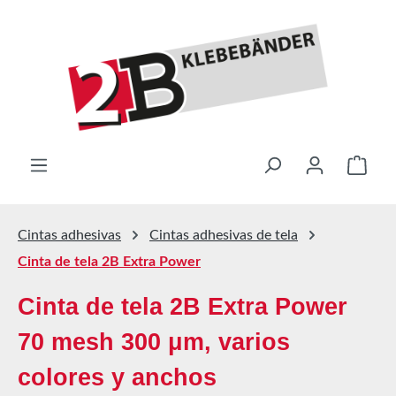
Saltar al contenido principal
El ca
Cintas adhesivas
Cintas adhesivas de tela
Cinta de tela 2B Extra Power
Cinta de tela 2B Extra Power
70 mesh 300 μm, varios
colores y anchos