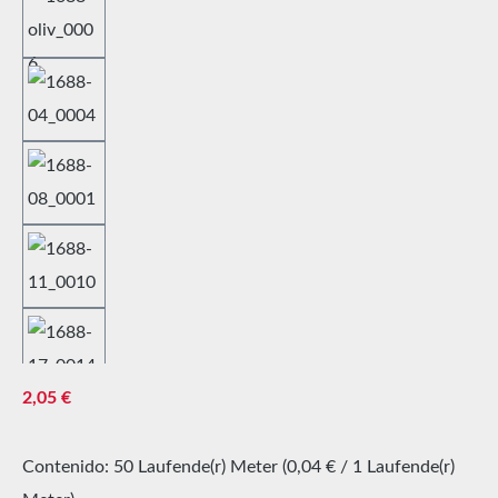
Precio normal:
2,05 €
Contenido:
50 Laufende(r) Meter
(0,04 € / 1 Laufende(r)