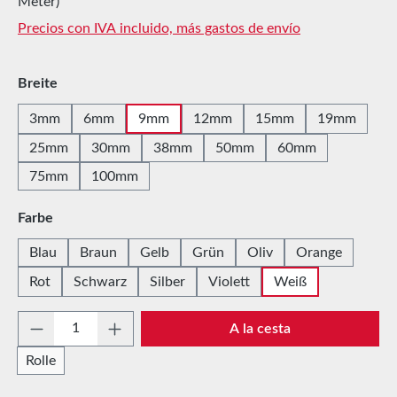
Meter)
Precios con IVA incluido, más gastos de envío
Seleccione
Breite
3mm
6mm
9mm
12mm
15mm
19mm
25mm
30mm
38mm
50mm
60mm
75mm
100mm
Seleccione
Farbe
Blau
Braun
Gelb
Grün
Oliv
Orange
Rot
Schwarz
Silber
Violett
Weiß
Cantidad del producto: introduce la cantida
A la cesta
Rolle