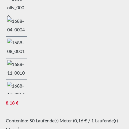
Precio normal:
8,18 €
Contenido:
50 Laufende(r) Meter
(0,16 € / 1 Laufende(r)