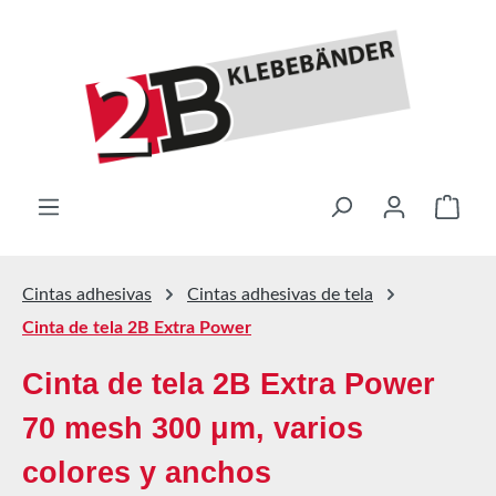
Saltar al contenido principal
El ca
Cintas adhesivas
Cintas adhesivas de tela
Cinta de tela 2B Extra Power
Cinta de tela 2B Extra Power
70 mesh 300 μm, varios
colores y anchos