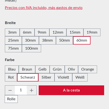
Meter)
Precios con IVA incluido, más gastos de envío
Seleccione
Breite
3mm
6mm
9mm
12mm
15mm
19mm
25mm
30mm
38mm
50mm
60mm
75mm
100mm
Seleccione
Farbe
Blau
Braun
Gelb
Grün
Oliv
Orange
Rot
Schwarz
Silber
Violett
Weiß
Cantidad del producto: introduce la cantida
A la cesta
Rolle