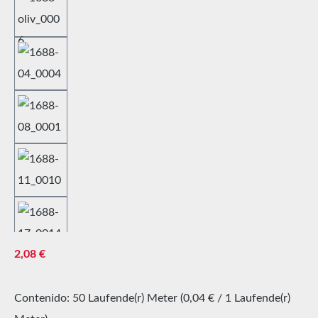
Precio normal:
2,08 €
Contenido:
50 Laufende(r) Meter
(0,04 € / 1 Laufende(r)