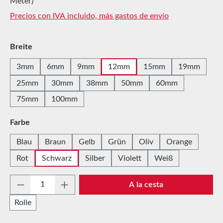
Meter)
Precios con IVA incluido, más gastos de envío
Seleccione
Breite
3mm
6mm
9mm
12mm
15mm
19mm
25mm
30mm
38mm
50mm
60mm
75mm
100mm
Seleccione
Farbe
Blau
Braun
Gelb
Grün
Oliv
Orange
Rot
Schwarz
Silber
Violett
Weiß
Cantidad del producto: introduce la cantida
A la cesta
Rolle