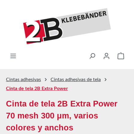
Saltar al contenido principal
El ca
Cintas adhesivas
Cintas adhesivas de tela
Cinta de tela 2B Extra Power
Cinta de tela 2B Extra Power
70 mesh 300 μm, varios
colores y anchos