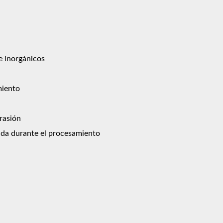
e inorgánicos
miento
brasión
ada durante el procesamiento