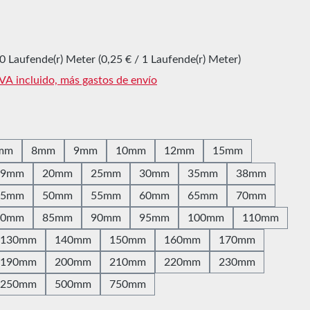
l:
0 Laufende(r) Meter
(0,25 € / 1 Laufende(r) Meter)
IVA incluido, más gastos de envío
mm
8mm
9mm
10mm
12mm
15mm
19mm
20mm
25mm
30mm
35mm
38mm
45mm
50mm
55mm
60mm
65mm
70mm
80mm
85mm
90mm
95mm
100mm
110mm
130mm
140mm
150mm
160mm
170mm
190mm
200mm
210mm
220mm
230mm
250mm
500mm
750mm