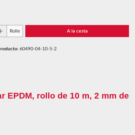
 del producto: introduce la cantidad desead
Rolle
A la cesta
roducto:
60490-04-10-5-2
ar EPDM, rollo de 10 m, 2 mm de