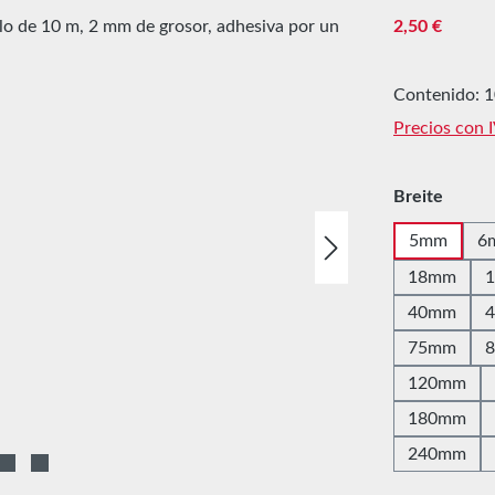
Precio norma
2,50 €
Contenido:
1
Precios con 
Seleccione
Breite
5mm
6
18mm
40mm
75mm
120mm
180mm
240mm