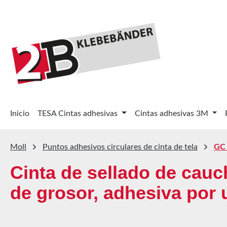
tar al contenido principal
Saltar a la búsqueda
Saltar a la navegación principal
Inicio
TESA Cintas adhesivas
Cintas adhesivas 3M
Moll
Puntos adhesivos circulares de cinta de tela
GC 
Cinta de sellado de cauc
de grosor, adhesiva por 