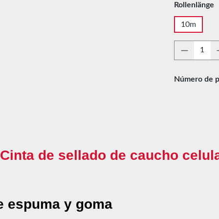
Seleccione
Rollenlänge
10m
Cantidad
Número de p
"Cinta de sellado de caucho celul
de espuma y goma