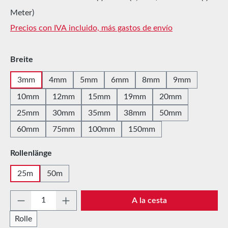
Meter)
Precios con IVA incluido, más gastos de envío
Seleccione
Breite
3mm
4mm
5mm
6mm
8mm
9mm
10mm
12mm
15mm
19mm
20mm
25mm
30mm
35mm
38mm
50mm
60mm
75mm
100mm
150mm
Seleccione
Rollenlänge
25m
50m
Cantidad del producto: introduce la cantida
A la cesta
Rolle