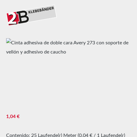
Omitir galería de imágenes
Precio normal:
1,04 €
Contenido:
25 Laufende(r) Meter
(0,04 € / 1 Laufende(r)