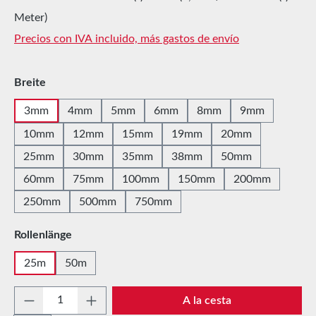
Meter)
Precios con IVA incluido, más gastos de envío
Seleccione
Breite
3mm
4mm
5mm
6mm
8mm
9mm
10mm
12mm
15mm
19mm
20mm
25mm
30mm
35mm
38mm
50mm
60mm
75mm
100mm
150mm
200mm
250mm
500mm
750mm
Seleccione
Rollenlänge
25m
50m
Cantidad del producto: introduce la cantida
A la cesta