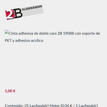
Omitir galería de imágenes
Precio normal:
1,00 €
Contenido:
25 Laufende(r) Meter
(0,04 € / 1 Laufende(r)