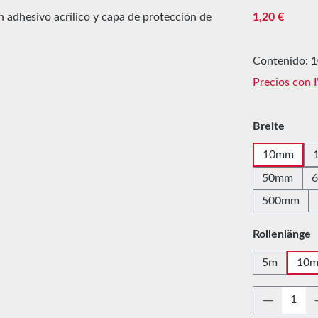
Precio norma
1,20 €
Contenido:
1
Precios con 
Seleccione
Breite
10mm
50mm
500mm
Seleccione
Rollenlänge
5m
10
Cantidad