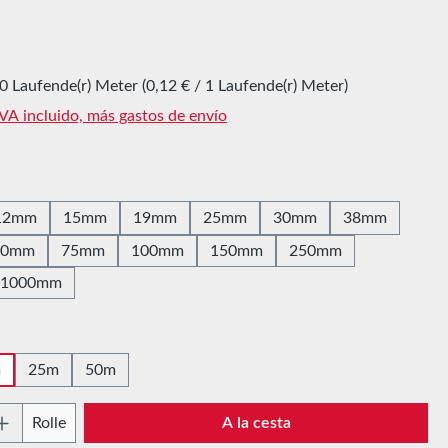
l:
0 Laufende(r) Meter
(0,12 € / 1 Laufende(r) Meter)
IVA incluido, más gastos de envío
12mm
15mm
19mm
25mm
30mm
38mm
60mm
75mm
100mm
150mm
250mm
1000mm
m
25m
50m
 del producto: introduce la cantidad desead
Rolle
A la cesta