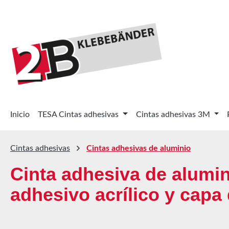
tar al contenido principal
Saltar a la búsqueda
Saltar a la navegación principal
Inicio
TESA Cintas adhesivas
Cintas adhesivas 3M
Cintas adhesivas
Cintas adhesivas de aluminio
Cinta adhesiva de alumi
adhesivo acrílico y capa