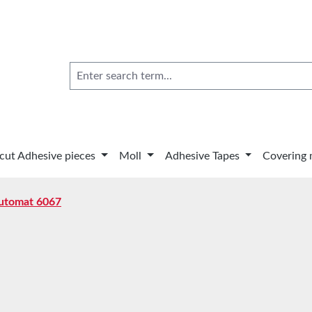
 cut Adhesive pieces
Moll
Adhesive Tapes
Covering 
utomat 6067