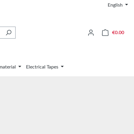
English
Shop
€0.00
material
Electrical Tapes