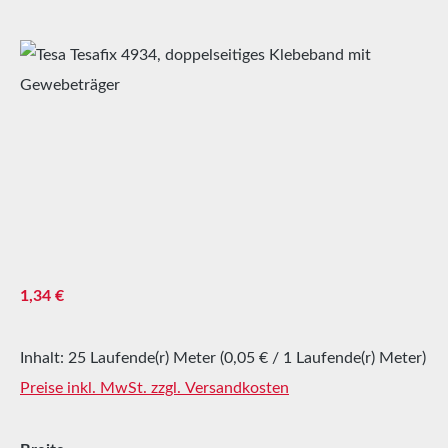
Bildergalerie überspringen
Regulärer Preis:
1,34 €
Inhalt:
25 Laufende(r) Meter
(0,05 € / 1 Laufende(r) Meter)
Preise inkl. MwSt. zzgl. Versandkosten