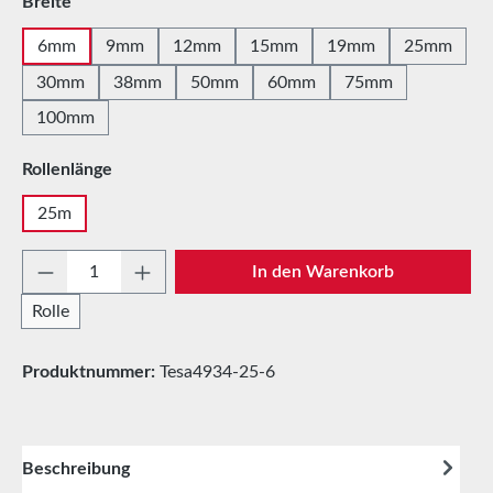
auswählen
Breite
6mm
9mm
12mm
15mm
19mm
25mm
30mm
38mm
50mm
60mm
75mm
100mm
auswählen
Rollenlänge
25m
Produkt Anzahl: Gib den gewünschten Wert e
In den Warenkorb
Rolle
Produktnummer:
Tesa4934-25-6
Beschreibung