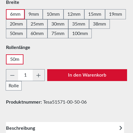
auswählen
Breite
6mm
9mm
10mm
12mm
15mm
19mm
20mm
25mm
30mm
35mm
38mm
50mm
60mm
75mm
100mm
auswählen
Rollenlänge
50m
Produkt Anzahl: Gib den gewünschten Wert e
In den Warenkorb
Rolle
Produktnummer:
Tesa51571-00-50-06
Beschreibung