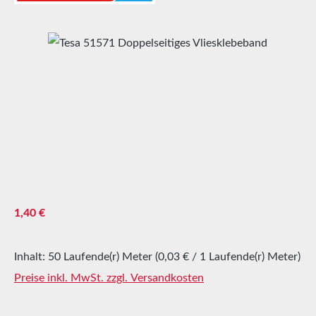
Bildergalerie überspringen
Regulärer Preis:
1,40 €
Inhalt:
50 Laufende(r) Meter
(0,03 € / 1 Laufende(r) Meter)
Preise inkl. MwSt. zzgl. Versandkosten