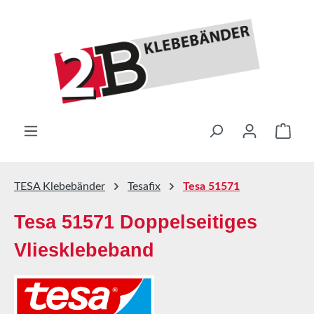
Zum Hauptinhalt springen
Ware
TESA Klebebänder
Tesafix
Tesa 51571
Tesa 51571 Doppelseitiges
Vliesklebeband