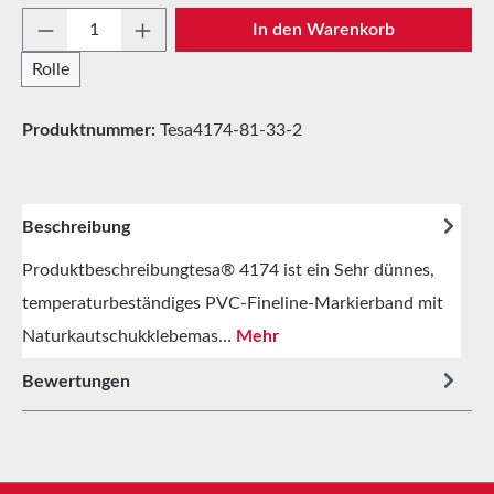
Produkt Anzahl: Gib den gewünschten Wert e
In den Warenkorb
Rolle
Produktnummer:
Tesa4174-81-33-2
Beschreibung
Produktbeschreibungtesa® 4174 ist ein Sehr dünnes,
temperaturbeständiges PVC-Fineline-Markierband mit
Naturkautschukklebemas…
Mehr
Bewertungen