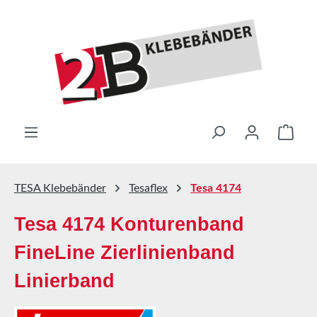
Zum Hauptinhalt springen
Ware
TESA Klebebänder
Tesaflex
Tesa 4174
Tesa 4174 Konturenband
FineLine Zierlinienband
Linierband