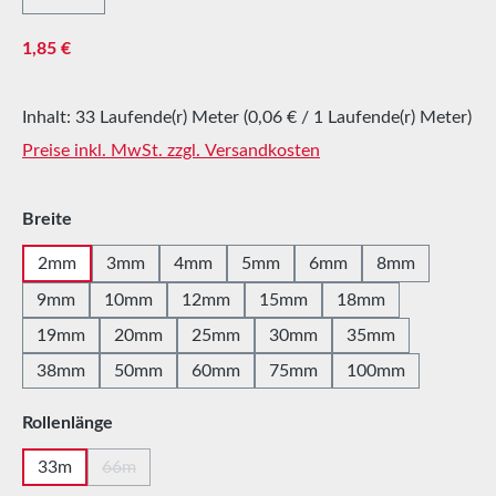
Regulärer Preis:
1,85 €
Inhalt:
33 Laufende(r) Meter
(0,06 € / 1 Laufende(r) Meter)
Preise inkl. MwSt. zzgl. Versandkosten
auswählen
Breite
2mm
3mm
4mm
5mm
6mm
8mm
9mm
10mm
12mm
15mm
18mm
19mm
20mm
25mm
30mm
35mm
38mm
50mm
60mm
75mm
100mm
auswählen
Rollenlänge
33m
66m
(Diese Option ist zurzeit nicht verfügbar.)