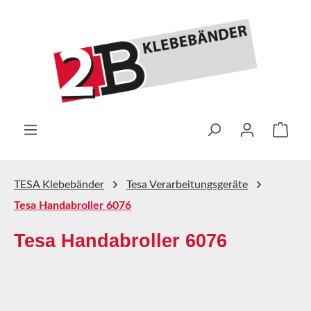
Zum Hauptinhalt springen
Ware
TESA Klebebänder
Tesa Verarbeitungsgeräte
Tesa Handabroller 6076
Tesa Handabroller 6076