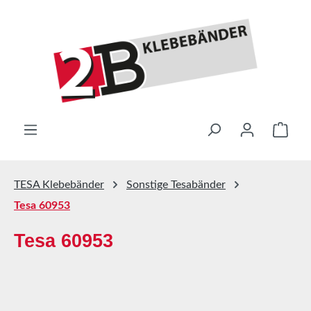
Zum Hauptinhalt springen
Ware
TESA Klebebänder
Sonstige Tesabänder
Tesa 60953
Tesa 60953