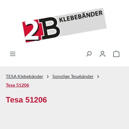
Zum Hauptinhalt springen
Ware
TESA Klebebänder
Sonstige Tesabänder
Tesa 51206
Tesa 51206