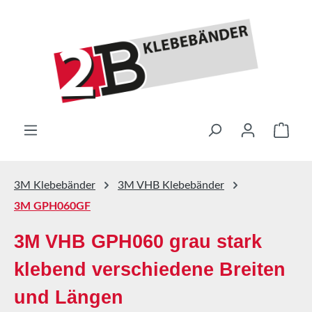
Zum Hauptinhalt springen
Ware
3M Klebebänder
3M VHB Klebebänder
3M GPH060GF
3M VHB GPH060 grau stark
klebend verschiedene Breiten
und Längen