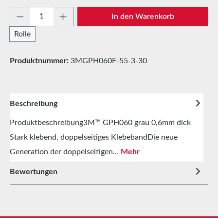
Produkt Anzahl: Gib den gewünschten Wert e
In den Warenkorb
Rolle
Produktnummer:
3MGPH060F-55-3-30
Beschreibung
Produktbeschreibung3M™ GPH060 grau 0,6mm dick
Stark klebend, doppelseitiges KlebebandDie neue
Generation der doppelseitigen…
Mehr
Bewertungen