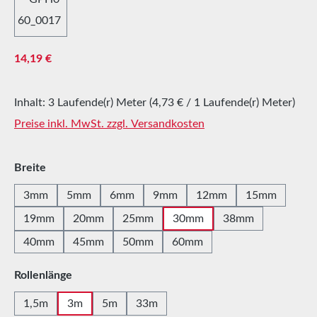
Regulärer Preis:
14,19 €
Inhalt:
3 Laufende(r) Meter
(4,73 € / 1 Laufende(r) Meter)
Preise inkl. MwSt. zzgl. Versandkosten
auswählen
Breite
3mm
5mm
6mm
9mm
12mm
15mm
19mm
20mm
25mm
30mm
38mm
40mm
45mm
50mm
60mm
auswählen
Rollenlänge
1,5m
3m
5m
33m