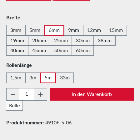
auswählen
Breite
3mm
5mm
6mm
9mm
12mm
15mm
19mm
20mm
25mm
30mm
38mm
40mm
45mm
50mm
60mm
auswählen
Rollenlänge
1,5m
3m
5m
33m
Produkt Anzahl: Gib den gewünschten Wert e
In den Warenkorb
Rolle
Produktnummer:
4910F-5-06