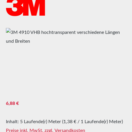
Bildergalerie überspringen
Regulärer Preis:
6,88 €
Inhalt:
5 Laufende(r) Meter
(1,38 € / 1 Laufende(r) Meter)
Preise inkl. MwSt. zzgl. Versandkosten