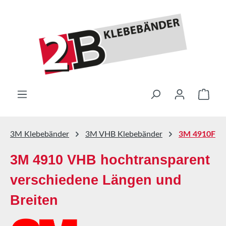
Zum Hauptinhalt springen
Ware
3M Klebebänder
3M VHB Klebebänder
3M 4910F
3M 4910 VHB hochtransparent
verschiedene Längen und
Breiten