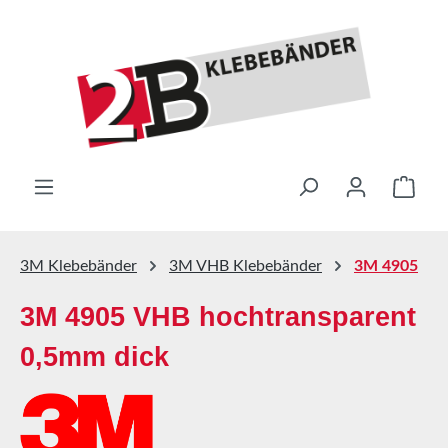
Zum Hauptinhalt springen
Ware
3M Klebebänder
3M VHB Klebebänder
3M 4905
3M 4905 VHB hochtransparent
0,5mm dick