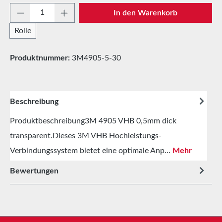
Produkt Anzahl: Gib den gewünschten Wert e
In den Warenkorb
Rolle
Produktnummer:
3M4905-5-30
Beschreibung
Produktbeschreibung3M 4905 VHB 0,5mm dick
transparent.Dieses 3M VHB Hochleistungs-
Verbindungssystem bietet eine optimale Anp…
Mehr
Bewertungen