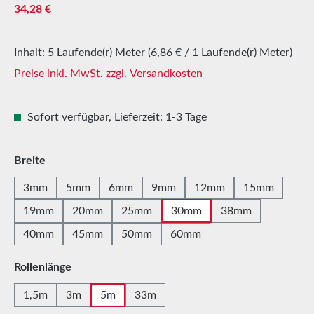
Regulärer Preis:
34,28 €
Inhalt:
5 Laufende(r) Meter
(6,86 € / 1 Laufende(r) Meter)
Preise inkl. MwSt. zzgl. Versandkosten
Sofort verfügbar, Lieferzeit: 1-3 Tage
auswählen
Breite
3mm
5mm
6mm
9mm
12mm
15mm
19mm
20mm
25mm
30mm
38mm
40mm
45mm
50mm
60mm
auswählen
Rollenlänge
1,5m
3m
5m
33m