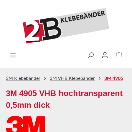
Zum Hauptinhalt springen
Ware
3M Klebebänder
3M VHB Klebebänder
3M 4905
3M 4905 VHB hochtransparent
0,5mm dick