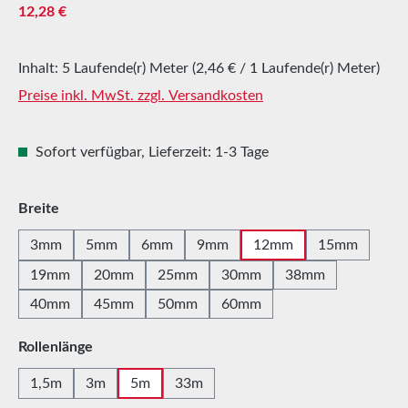
Regulärer Preis:
12,28 €
Inhalt:
5 Laufende(r) Meter
(2,46 € / 1 Laufende(r) Meter)
Preise inkl. MwSt. zzgl. Versandkosten
Sofort verfügbar, Lieferzeit: 1-3 Tage
auswählen
Breite
3mm
5mm
6mm
9mm
12mm
15mm
19mm
20mm
25mm
30mm
38mm
40mm
45mm
50mm
60mm
auswählen
Rollenlänge
1,5m
3m
5m
33m