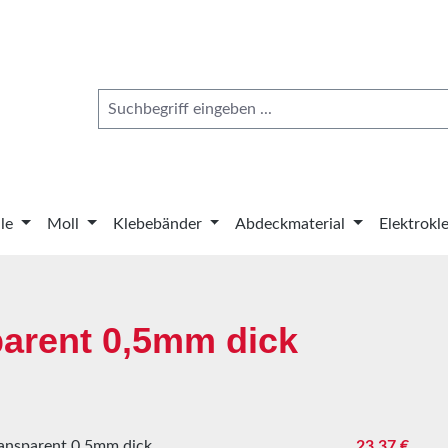
le
Moll
Klebebänder
Abdeckmaterial
Elektrokl
arent 0,5mm dick
Regulärer Pre
23,37 €