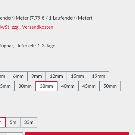
fende(r) Meter
(7,79 € / 1 Laufende(r) Meter)
 MwSt. zzgl. Versandkosten
ügbar, Lieferzeit: 1-3 Tage
hlen
mm
6mm
9mm
12mm
15mm
19mm
25mm
30mm
38mm
40mm
45mm
50mm
uswählen
m
5m
33m