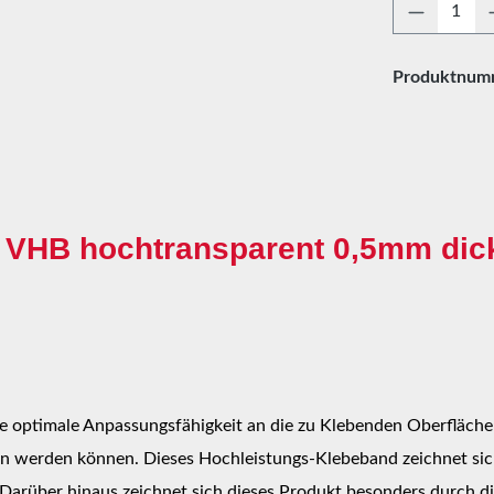
Produkt 
Produktnum
 VHB hochtransparent 0,5mm dic
 optimale Anpassungsfähigkeit an die zu Klebenden Oberflächen
en werden können. Dieses Hochleistungs-Klebeband zeichnet sich
arüber hinaus zeichnet sich dieses Produkt besonders durch di