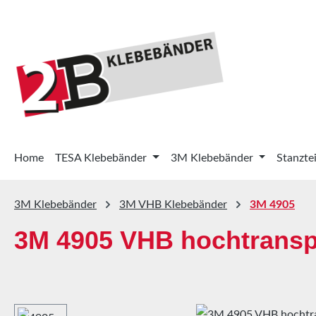
 Hauptinhalt springen
Zur Suche springen
Zur Hauptnavigation springen
Home
TESA Klebebänder
3M Klebebänder
Stanztei
3M Klebebänder
3M VHB Klebebänder
3M 4905
3M 4905 VHB hochtransp
Bildergalerie überspringen