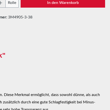
Anzahl: Gib den gewünschten Wert ein oder
Rolle
In den Warenkorb
mer:
3M4905-3-38
k"
. Diese Merkmal ermöglicht, dass sowohl dünne, als auch
 zusätzlich durch eine gute Schlagfestigkeit bei Minus-
e sehr hohe Transparenz aus.