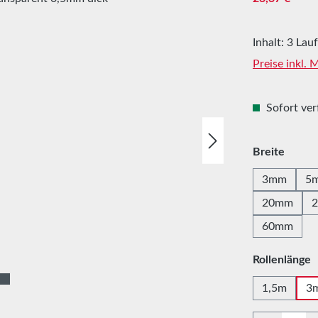
Inhalt:
3 Lau
Preise inkl.
Sofort verf
auswä
Breite
3mm
5
20mm
60mm
a
Rollenlänge
1,5m
3