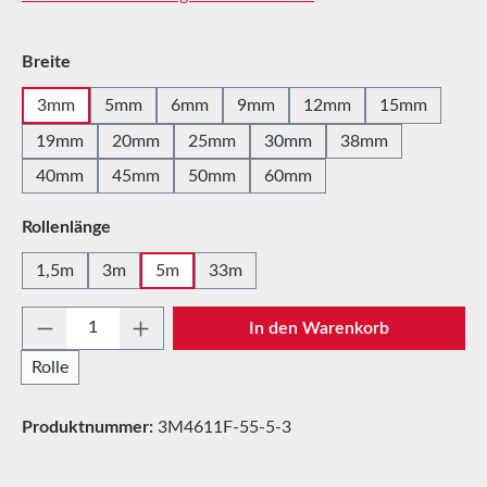
auswählen
Breite
3mm
5mm
6mm
9mm
12mm
15mm
19mm
20mm
25mm
30mm
38mm
40mm
45mm
50mm
60mm
auswählen
Rollenlänge
1,5m
3m
5m
33m
Produkt Anzahl: Gib den gewünschten Wert e
In den Warenkorb
Rolle
Produktnummer:
3M4611F-55-5-3