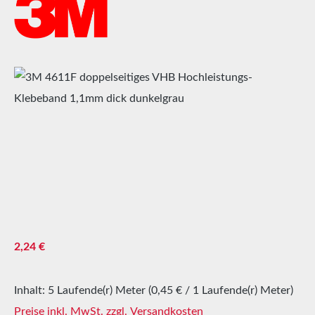
Bildergalerie überspringen
Regulärer Preis:
2,24 €
Inhalt:
5 Laufende(r) Meter
(0,45 € / 1 Laufende(r) Meter)
Preise inkl. MwSt. zzgl. Versandkosten