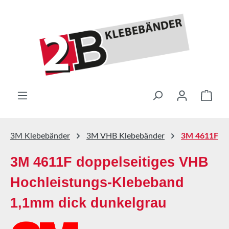
Zum Hauptinhalt springen
Ware
3M Klebebänder
3M VHB Klebebänder
3M 4611F
3M 4611F doppelseitiges VHB
Hochleistungs-Klebeband
1,1mm dick dunkelgrau