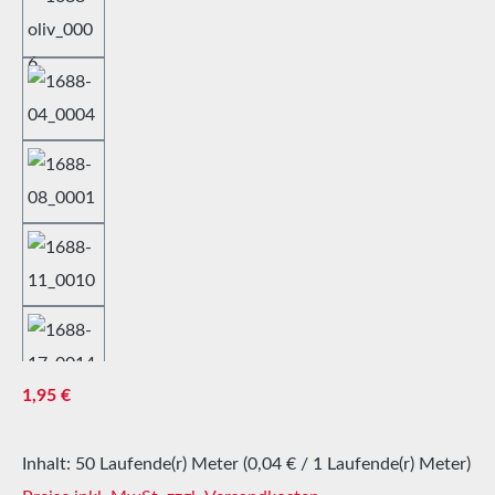
Regulärer Preis:
1,95 €
Inhalt:
50 Laufende(r) Meter
(0,04 € / 1 Laufende(r) Meter)