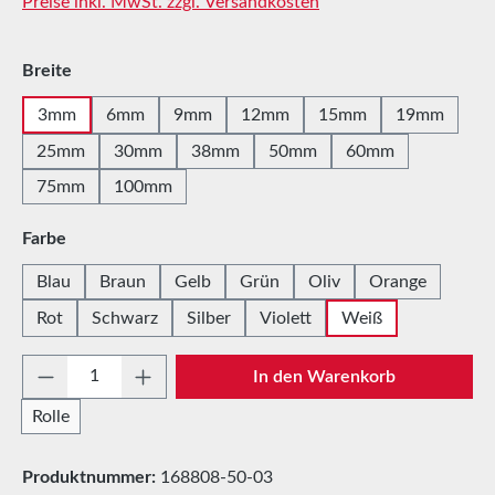
Preise inkl. MwSt. zzgl. Versandkosten
auswählen
Breite
3mm
6mm
9mm
12mm
15mm
19mm
25mm
30mm
38mm
50mm
60mm
75mm
100mm
auswählen
Farbe
Blau
Braun
Gelb
Grün
Oliv
Orange
Rot
Schwarz
Silber
Violett
Weiß
Produkt Anzahl: Gib den gewünschten Wert e
In den Warenkorb
Rolle
Produktnummer:
168808-50-03