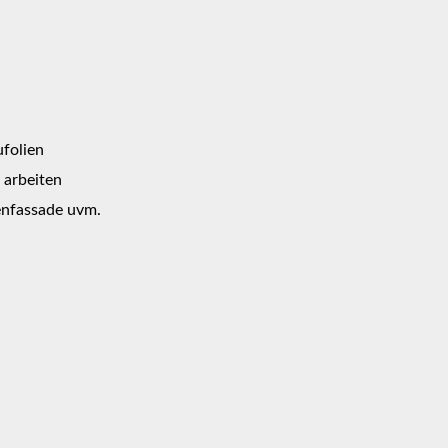
ufolien
 arbeiten
enfassade uvm.