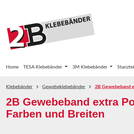
 Hauptinhalt springen
Zur Suche springen
Zur Hauptnavigation springen
Home
TESA Klebebänder
3M Klebebänder
Stanztei
Klebebänder
Gewebeklebebänder
2B Gewebeband e
2B Gewebeband extra P
Farben und Breiten