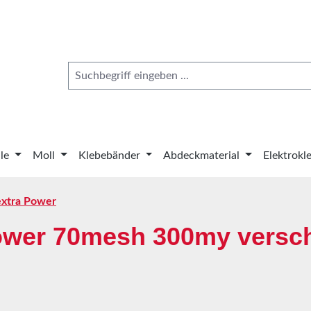
le
Moll
Klebebänder
Abdeckmaterial
Elektrokl
xtra Power
ower 70mesh 300my versc