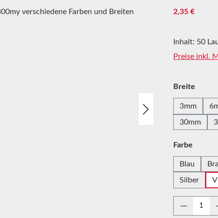
Regulärer Pre
2,35 €
Inhalt:
50 La
Preise inkl.
auswä
Breite
3mm
6
30mm
auswä
Farbe
Blau
Br
Silber
V
Produkt 