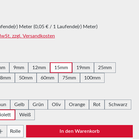
is:
ufende(r) Meter
(0,05 € / 1 Laufende(r) Meter)
 MwSt. zzgl. Versandkosten
hlen
mm
9mm
12mm
15mm
19mm
25mm
38mm
50mm
60mm
75mm
100mm
hlen
aun
Gelb
Grün
Oliv
Orange
Rot
Schwarz
iolett
Weiß
Anzahl: Gib den gewünschten Wert ein oder
Rolle
In den Warenkorb