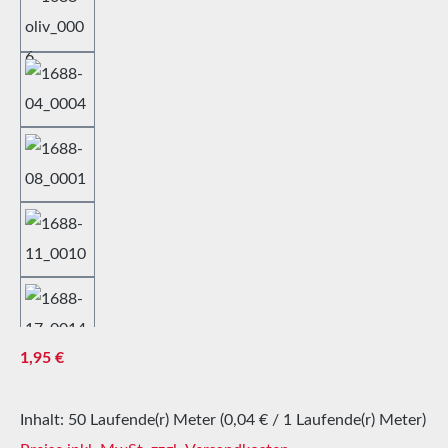
Regulärer Preis:
1,95 €
Inhalt:
50 Laufende(r) Meter
(0,04 € / 1 Laufende(r) Meter)