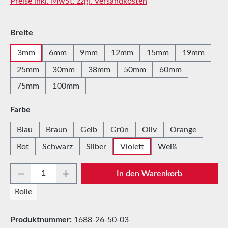
Preise inkl. MwSt. zzgl. Versandkosten
auswählen
Breite
3mm
6mm
9mm
12mm
15mm
19mm
25mm
30mm
38mm
50mm
60mm
75mm
100mm
auswählen
Farbe
Blau
Braun
Gelb
Grün
Oliv
Orange
Rot
Schwarz
Silber
Violett
Weiß
Produkt Anzahl: Gib den gewünschten Wert e
In den Warenkorb
Rolle
Produktnummer:
1688-26-50-03