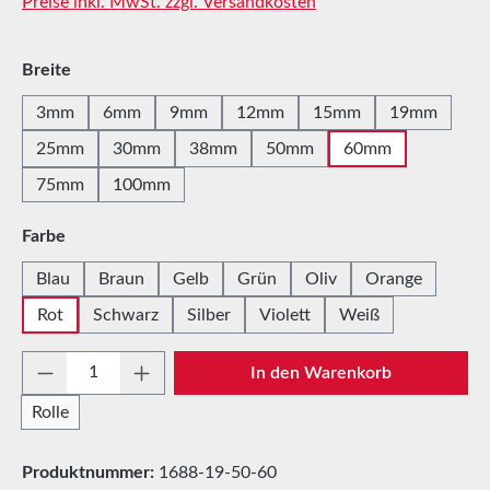
Preise inkl. MwSt. zzgl. Versandkosten
auswählen
Breite
3mm
6mm
9mm
12mm
15mm
19mm
25mm
30mm
38mm
50mm
60mm
75mm
100mm
auswählen
Farbe
Blau
Braun
Gelb
Grün
Oliv
Orange
Rot
Schwarz
Silber
Violett
Weiß
Produkt Anzahl: Gib den gewünschten Wert e
In den Warenkorb
Rolle
Produktnummer:
1688-19-50-60