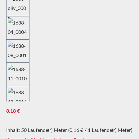
Regulärer Preis:
8,18 €
Inhalt:
50 Laufende(r) Meter
(0,16 € / 1 Laufende(r) Meter)