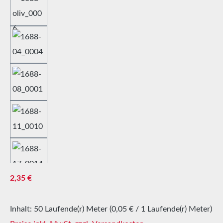
Regulärer Preis:
2,35 €
Inhalt:
50 Laufende(r) Meter
(0,05 € / 1 Laufende(r) Meter)