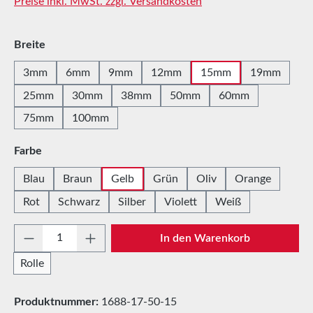
Preise inkl. MwSt. zzgl. Versandkosten
auswählen
Breite
3mm
6mm
9mm
12mm
15mm
19mm
25mm
30mm
38mm
50mm
60mm
75mm
100mm
auswählen
Farbe
Blau
Braun
Gelb
Grün
Oliv
Orange
Rot
Schwarz
Silber
Violett
Weiß
Produkt Anzahl: Gib den gewünschten Wert e
In den Warenkorb
Rolle
Produktnummer:
1688-17-50-15