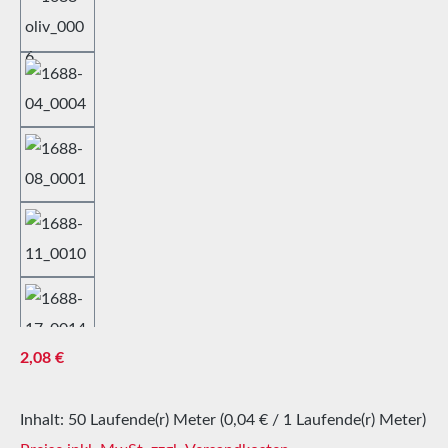
Regulärer Preis:
2,08 €
Inhalt:
50 Laufende(r) Meter
(0,04 € / 1 Laufende(r) Meter)