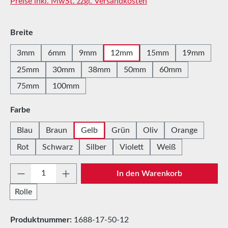
Preise inkl. MwSt. zzgl. Versandkosten
auswählen
Breite
3mm
6mm
9mm
12mm
15mm
19mm
25mm
30mm
38mm
50mm
60mm
75mm
100mm
auswählen
Farbe
Blau
Braun
Gelb
Grün
Oliv
Orange
Rot
Schwarz
Silber
Violett
Weiß
Produkt Anzahl: Gib den gewünschten Wert e
In den Warenkorb
Rolle
Produktnummer:
1688-17-50-12