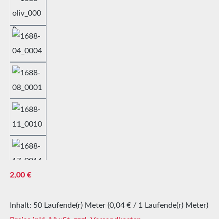
Regulärer Preis:
2,00 €
Inhalt:
50 Laufende(r) Meter
(0,04 € / 1 Laufende(r) Meter)