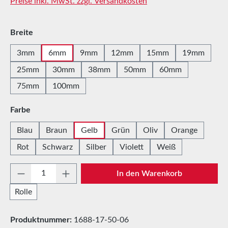
Preise inkl. MwSt. zzgl. Versandkosten
auswählen
Breite
3mm
6mm
9mm
12mm
15mm
19mm
25mm
30mm
38mm
50mm
60mm
75mm
100mm
auswählen
Farbe
Blau
Braun
Gelb
Grün
Oliv
Orange
Rot
Schwarz
Silber
Violett
Weiß
Produkt Anzahl: Gib den gewünschten Wert e
In den Warenkorb
Rolle
Produktnummer:
1688-17-50-06