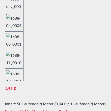
Regulärer Preis:
1,95 €
Inhalt:
50 Laufende(r) Meter
(0,04 € / 1 Laufende(r) Meter)