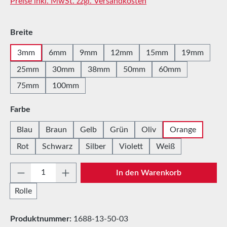
Preise inkl. MwSt. zzgl. Versandkosten
auswählen
Breite
3mm
6mm
9mm
12mm
15mm
19mm
25mm
30mm
38mm
50mm
60mm
75mm
100mm
auswählen
Farbe
Blau
Braun
Gelb
Grün
Oliv
Orange
Rot
Schwarz
Silber
Violett
Weiß
Produkt Anzahl: Gib den gewünschten Wert e
In den Warenkorb
Rolle
Produktnummer:
1688-13-50-03