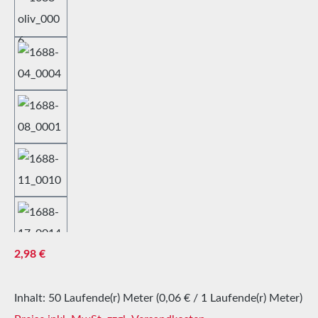
Regulärer Preis:
2,98 €
Inhalt:
50 Laufende(r) Meter
(0,06 € / 1 Laufende(r) Meter)