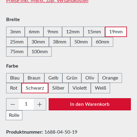
Preise inkl. MwSt. zzgl. Versandkosten
auswählen
Breite
3mm
6mm
9mm
12mm
15mm
19mm
25mm
30mm
38mm
50mm
60mm
75mm
100mm
auswählen
Farbe
Blau
Braun
Gelb
Grün
Oliv
Orange
Rot
Schwarz
Silber
Violett
Weiß
Produkt Anzahl: Gib den gewünschten Wert e
In den Warenkorb
Rolle
Produktnummer:
1688-04-50-19