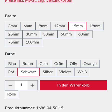
Preise inkl. MwSt. zzgl. Versandkosten
auswählen
Breite
3mm
6mm
9mm
12mm
15mm
19mm
25mm
30mm
38mm
50mm
60mm
75mm
100mm
auswählen
Farbe
Blau
Braun
Gelb
Grün
Oliv
Orange
Rot
Schwarz
Silber
Violett
Weiß
Produkt Anzahl: Gib den gewünschten Wert e
In den Warenkorb
Rolle
Produktnummer:
1688-04-50-15