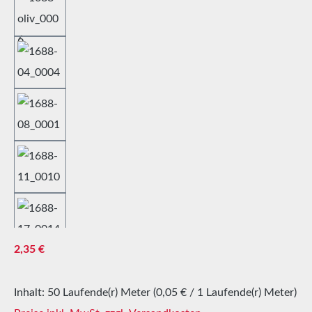
Regulärer Preis:
2,35 €
Inhalt:
50 Laufende(r) Meter
(0,05 € / 1 Laufende(r) Meter)