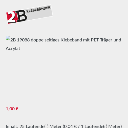
Bildergalerie überspringen
Regulärer Preis:
1,00 €
Inhalt:
25 Laufende(r) Meter
(0,04 € / 1 Laufende(r) Meter)