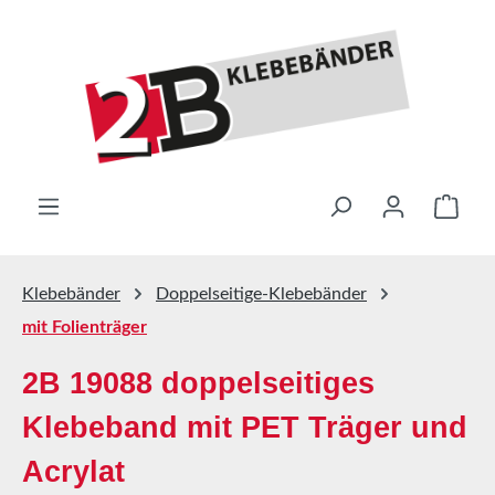
Zum Hauptinhalt springen
Ware
Klebebänder
Doppelseitige-Klebebänder
mit Folienträger
2B 19088 doppelseitiges
Klebeband mit PET Träger und
Acrylat